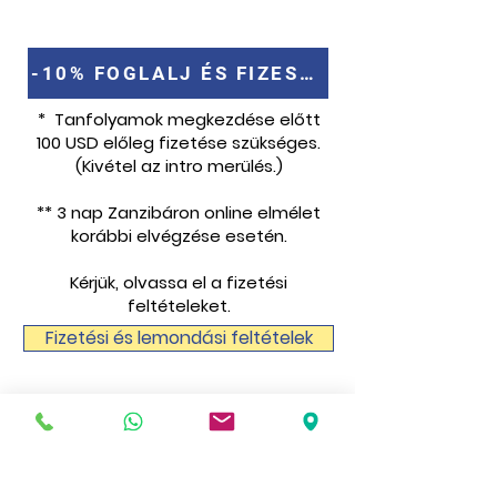
hatóságoknak.
-10% FOGLALJ ÉS FIZESS ONLINE
* Tanfolyamok megkezdése előtt
100 USD előleg fizetése szükséges.
(Kivétel az intro merülés.)
** 3 nap Zanzibáron online elmélet
korábbi elvégzése esetén.
Kérjük, olvassa el a fizetési
feltételeket.
Fizetési és lemondási feltételek
Kapcsolat