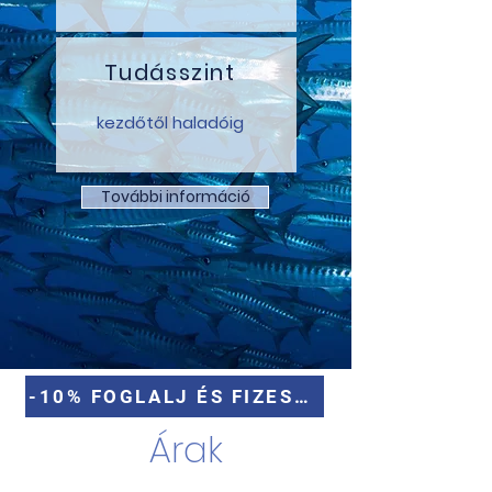
Tudásszint
kezdőtől haladóig
További információ
-10% FOGLALJ ÉS FIZESS ONLINE
Árak