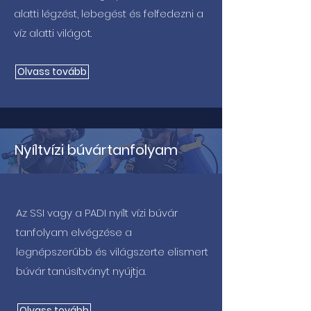
alatti légzést, lebegést és felfedezni a
víz alatti világot.
Olvass tovább
Nyíltvízi búvártanfolyam
Az SSI vagy a PADI nyílt vízi búvár
tanfolyam elvégzése a
legnépszerűbb és világszerte elismert
búvár tanúsítványt nyújtja.
Olvass tovább