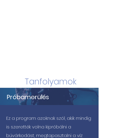
Tanfolyamok
Próbamerülés
Ez a program azoknak szól, akik mindig
is szerették volna kipróbálni a
búvárkodást, megtapasztalni a víz