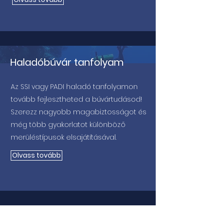
Haladóbúvár tanfolyam
Az SSI vagy PADI haladó tanfolyamon
tovább fejlesztheted a búvártudásod!
Szerezz nagyobb magabiztosságot és
még több gyakorlatot különböző
merüléstípusok elsajátításával.
Olvass tovább